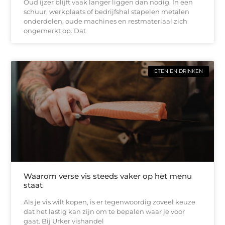
Oud ijzer blijft vaak langer liggen dan nodig. In een
schuur, werkplaats of bedrijfshal stapelen metalen
onderdelen, oude machines en restmateriaal zich
ongemerkt op. Dat
ETEN EN DRINKEN
Waarom verse vis steeds vaker op het menu
staat
Als je vis wilt kopen, is er tegenwoordig zoveel keuze
dat het lastig kan zijn om te bepalen waar je voor
gaat. Bij Urker vishandel