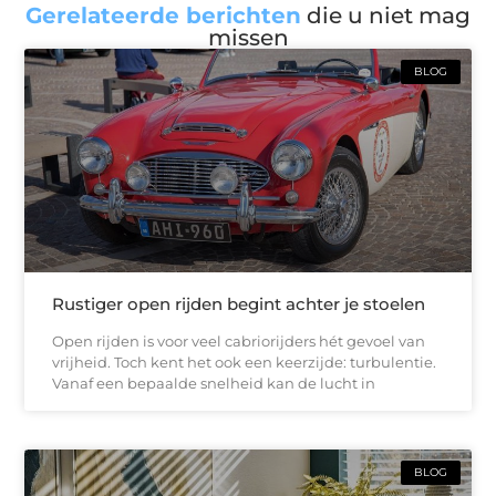
Gerelateerde berichten
die u niet mag
missen
BLOG
Rustiger open rijden begint achter je stoelen
Open rijden is voor veel cabriorijders hét gevoel van
vrijheid. Toch kent het ook een keerzijde: turbulentie.
Vanaf een bepaalde snelheid kan de lucht in
BLOG