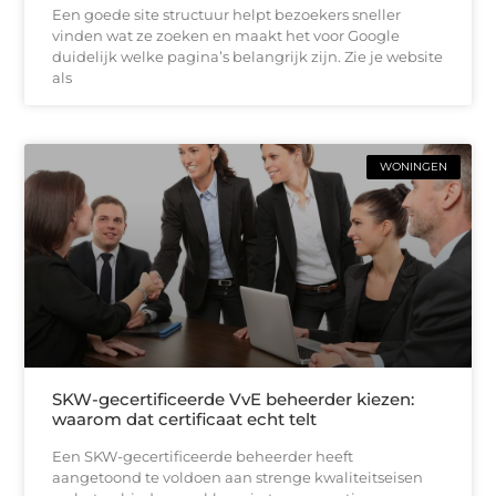
Een goede site structuur helpt bezoekers sneller
vinden wat ze zoeken en maakt het voor Google
duidelijk welke pagina’s belangrijk zijn. Zie je website
als
WONINGEN
SKW-gecertificeerde VvE beheerder kiezen:
waarom dat certificaat echt telt
Een SKW-gecertificeerde beheerder heeft
aangetoond te voldoen aan strenge kwaliteitseisen