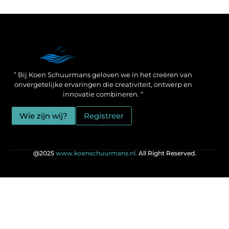
Een Linkbuilding Platform: jouw geheime wapen voor betere SEO-resultaten
Zo verdien jij geld met je website: praktische strategieën voor online succes
” Bij Koen Schuurmans geloven we in het creëren van
onvergetelijke ervaringen die creativiteit, ontwerp en
innovatie combineren. “
Wie zijn wij?
Registreer
@2025
www.koenschuurmans.nl.
All Right Reserved.