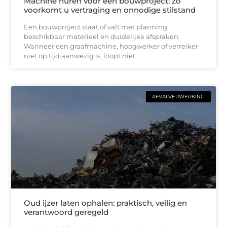
Machine huren voor een bouwproject: zo
voorkomt u vertraging en onnodige stilstand
Een bouwproject staat of valt met planning,
beschikbaar materieel en duidelijke afspraken.
Wanneer een graafmachine, hoogwerker of verreiker
niet op tijd aanwezig is, loopt niet
AFVALVERWERKING
Oud ijzer laten ophalen: praktisch, veilig en
verantwoord geregeld