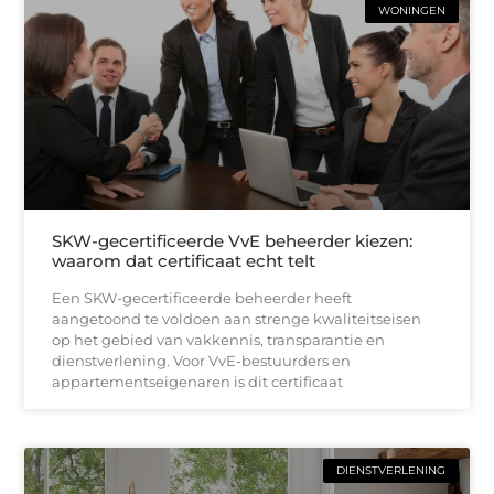
WONINGEN
SKW-gecertificeerde VvE beheerder kiezen:
waarom dat certificaat echt telt
Een SKW-gecertificeerde beheerder heeft
aangetoond te voldoen aan strenge kwaliteitseisen
op het gebied van vakkennis, transparantie en
dienstverlening. Voor VvE-bestuurders en
appartementseigenaren is dit certificaat
DIENSTVERLENING