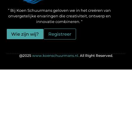
Een Linkbuilding Platform: jouw geheime wapen voor betere SEO-resultaten
Zo verdien jij geld met je website: praktische strategieën voor online succes
” Bij Koen Schuurmans geloven we in het creëren van
onvergetelijke ervaringen die creativiteit, ontwerp en
innovatie combineren. “
Wie zijn wij?
Registreer
@2025
www.koenschuurmans.nl.
All Right Reserved.