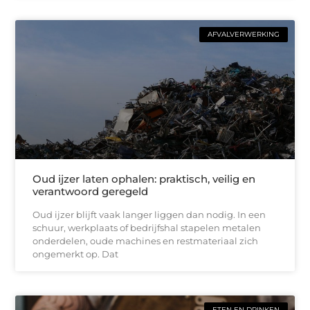
AFVALVERWERKING
Oud ijzer laten ophalen: praktisch, veilig en
verantwoord geregeld
Oud ijzer blijft vaak langer liggen dan nodig. In een
schuur, werkplaats of bedrijfshal stapelen metalen
onderdelen, oude machines en restmateriaal zich
ongemerkt op. Dat
ETEN EN DRINKEN