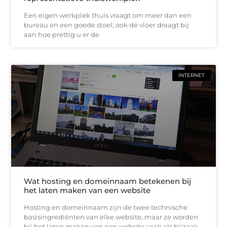
Een eigen werkplek thuis vraagt om meer dan een
bureau en een goede stoel; ook de vloer draagt bij
aan hoe prettig u er de
INTERNET
Wat hosting en domeinnaam betekenen bij
het laten maken van een website
Hosting en domeinnaam zijn de twee technische
basisingrediënten van elke website, maar ze worden
bij het laten maken van een website vaak als bijzaak