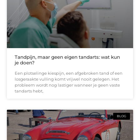
Tandpijn, maar geen eigen tandarts: wat kun
je doen?
Een plotselinge kiespijn, een afgebroken tand of een
losgeraakte vulling komt vrijwel nooit gelegen. Het
probleem wordt nog lastiger wanneer je geen vaste
tandarts hebt,
BLOG