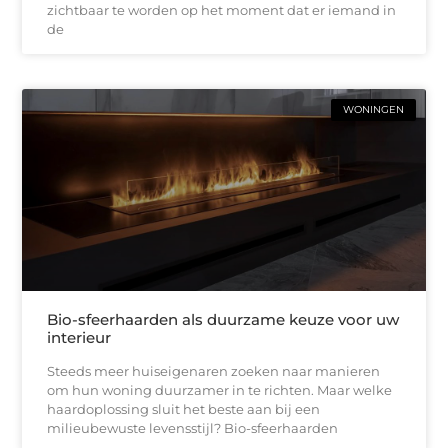
zichtbaar te worden op het moment dat er iemand in
de
WONINGEN
Bio-sfeerhaarden als duurzame keuze voor uw
interieur
Steeds meer huiseigenaren zoeken naar manieren
om hun woning duurzamer in te richten. Maar welke
haardoplossing sluit het beste aan bij een
milieubewuste levensstijl? Bio-sfeerhaarden