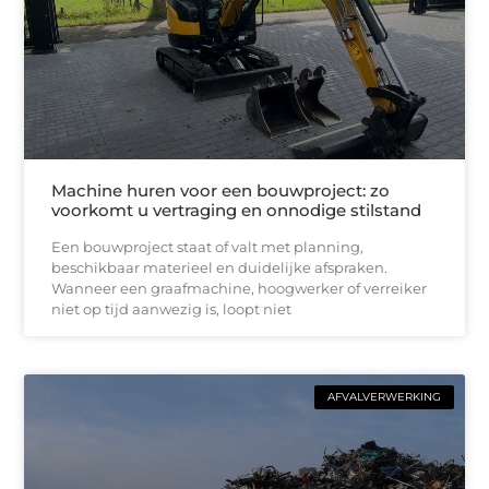
Machine huren voor een bouwproject: zo
voorkomt u vertraging en onnodige stilstand
Een bouwproject staat of valt met planning,
beschikbaar materieel en duidelijke afspraken.
Wanneer een graafmachine, hoogwerker of verreiker
niet op tijd aanwezig is, loopt niet
AFVALVERWERKING