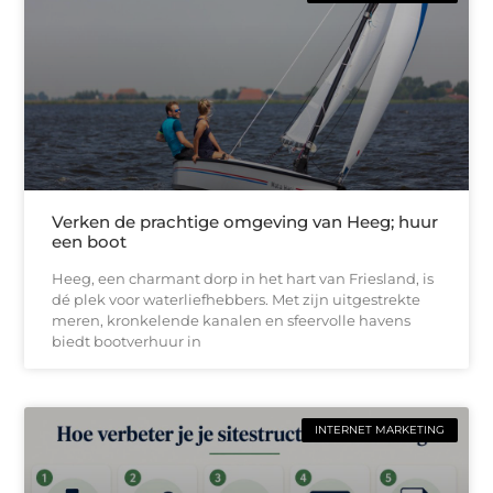
Verken de prachtige omgeving van Heeg; huur
een boot
Heeg, een charmant dorp in het hart van Friesland, is
dé plek voor waterliefhebbers. Met zijn uitgestrekte
meren, kronkelende kanalen en sfeervolle havens
biedt bootverhuur in
INTERNET MARKETING