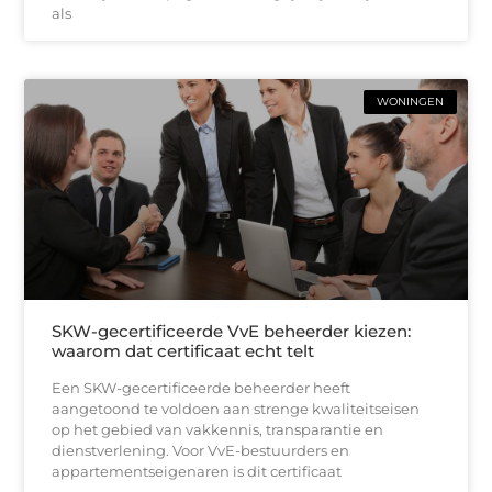
als
WONINGEN
SKW-gecertificeerde VvE beheerder kiezen:
waarom dat certificaat echt telt
Een SKW-gecertificeerde beheerder heeft
aangetoond te voldoen aan strenge kwaliteitseisen
op het gebied van vakkennis, transparantie en
dienstverlening. Voor VvE-bestuurders en
appartementseigenaren is dit certificaat