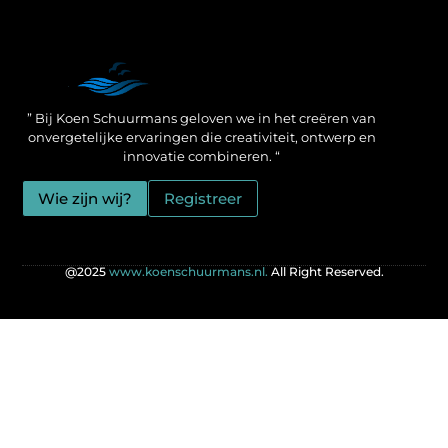
Een Linkbuilding Platform: jouw geheime wapen voor betere SEO-resultaten
Zo verdien jij geld met je website: praktische strategieën voor online succes
” Bij Koen Schuurmans geloven we in het creëren van
onvergetelijke ervaringen die creativiteit, ontwerp en
innovatie combineren. “
Wie zijn wij?
Registreer
@2025
www.koenschuurmans.nl.
All Right Reserved.