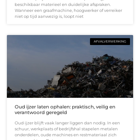
beschikbaar materieel en duidelijke afspraken.
Wanneer een graafmachine, hoogwerker of verreiker
niet op tijd aanwezig is, loopt niet
AFVALVERWERKING
Oud ijzer laten ophalen: praktisch, veilig en
verantwoord geregeld
Oud ijzer blijft vaak langer liggen dan nodig. In een
schuur, werkplaats of bedrijfshal stapelen metalen
onderdelen, oude machines en restmateriaal zich