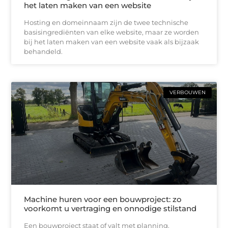
het laten maken van een website
Hosting en domeinnaam zijn de twee technische
basisingrediënten van elke website, maar ze worden
bij het laten maken van een website vaak als bijzaak
behandeld.
VERBOUWEN
Machine huren voor een bouwproject: zo
voorkomt u vertraging en onnodige stilstand
Een bouwproject staat of valt met planning,