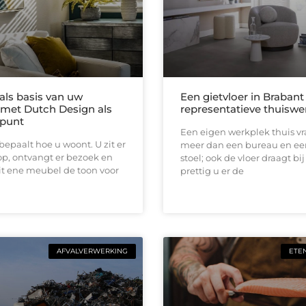
als basis van uw
Een gietvloer in Brabant
r met Dutch Design als
representatieve thuiswe
spunt
Een eigen werkplek thuis v
epaalt hoe u woont. U zit er
meer dan een bureau en e
op, ontvangt er bezoek en
stoel; ook de vloer draagt bi
it ene meubel de toon voor
prettig u er de
AFVALVERWERKING
ETE