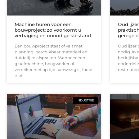
Machine huren voor een
Oud ijzer
bouwproject: zo voorkomt u
praktisch
vertraging en onnodige stilstand
geregeld
Een bouwproject staat of valt met
Oud ijzer 
planning, beschikbaar materieel en
nodig. In 
duidelijke afspraken. Wanneer een
bedrijfsha
graafmachine, hoogwerker of
onderdele
verreiker niet op tijd aanwezig is, loopt
restmateri
niet
INDUSTRIE