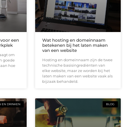
 voor een
Wat hosting en domeinnaam
rkplek
betekenen bij het laten maken
van een website
raagt om
Hosting en domeinnaam zijn de twee
en goede
technische basisingrediënten van
j aan hoe
elke website, maar ze worden bij het
laten maken van een website vaak als
bijzaak behandeld.
N EN DRINKEN
BLOG