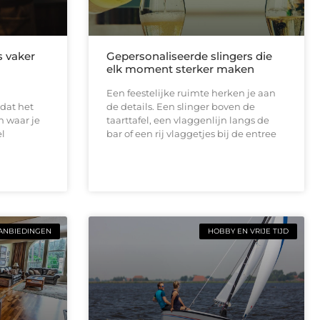
s vaker
Gepersonaliseerde slingers die
elk moment sterker maken
Een feestelijke ruimte herken je aan
dat het
de details. Een slinger boven de
n waar je
taarttafel, een vlaggenlijn langs de
el
bar of een rij vlaggetjes bij de entree
ANBIEDINGEN
HOBBY EN VRIJE TIJD