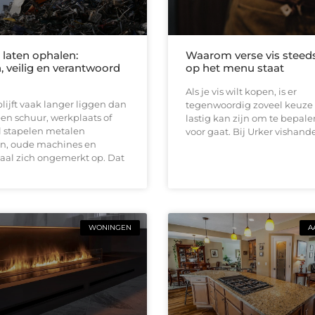
 laten ophalen:
Waarom verse vis steed
, veilig en verantwoord
op het menu staat
Als je vis wilt kopen, is er
blijft vaak langer liggen dan
tegenwoordig zoveel keuze 
een schuur, werkplaats of
lastig kan zijn om te bepale
l stapelen metalen
voor gaat. Bij Urker vishand
n, oude machines en
aal zich ongemerkt op. Dat
WONINGEN
A