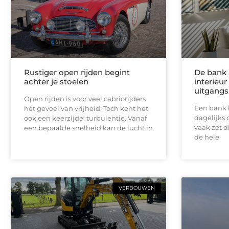
Rustiger open rijden begint
De bank 
achter je stoelen
interieu
uitgang
Open rijden is voor veel cabriorijders
Een bank b
hét gevoel van vrijheid. Toch kent het
dagelijks 
ook een keerzijde: turbulentie. Vanaf
vaak zet d
een bepaalde snelheid kan de lucht in
de hele
VERBOUWEN