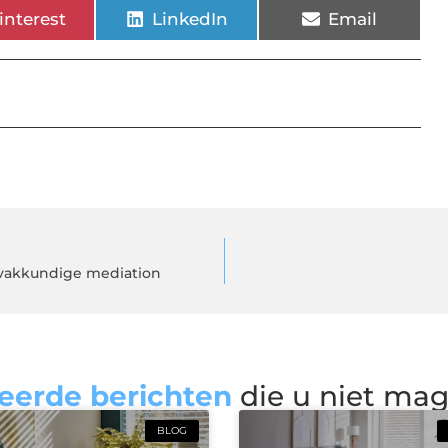
interest
LinkedIn
Email
t vakkundige mediation
eerde berichten
die u niet ma
BLOG