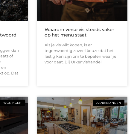
Waarom verse vis steeds vaker
antwoord
op het menu staat
Als je vis wilt kopen, is er
 liggen dan
tegenwoordig zoveel keuze dat het
aats of
lastig kan zijn om te bepalen waar je
n
voor gaat. Bij Urker vishandel
 en
t op. Dat
WONINGEN
AANBIEDINGEN