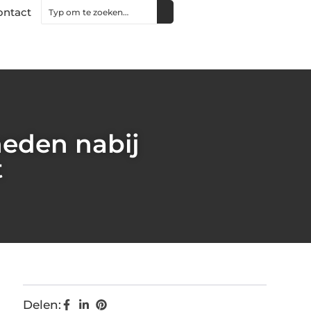
ontact
eden nabij
t
Delen: