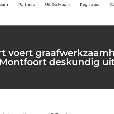
team
Partners
Uit De Media
Registreer
C
rt voert graafwerkzaamh
Montfoort deskundig ui