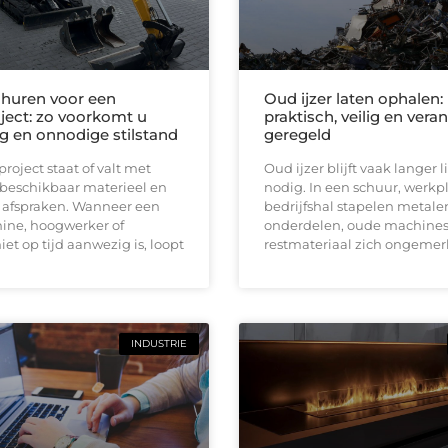
huren voor een
Oud ijzer laten ophalen:
ect: zo voorkomt u
praktisch, veilig en ver
ng en onnodige stilstand
geregeld
oject staat of valt met
Oud ijzer blijft vaak langer
 beschikbaar materieel en
nodig. In een schuur, werkpl
e afspraken. Wanneer een
bedrijfshal stapelen metale
ine, hoogwerker of
onderdelen, oude machines
iet op tijd aanwezig is, loopt
restmateriaal zich ongemerk
INDUSTRIE