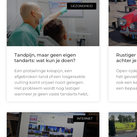
GEZONDHEID
Tandpijn, maar geen eigen
Rustiger
tandarts: wat kun je doen?
achter je
Een plotselinge kiespijn, een
Open rijde
afgebroken tand of een losgeraakte
hét gevoel
vulling komt vrijwel nooit gelegen.
ook een ke
Het probleem wordt nog lastiger
een bepaal
wanneer je geen vaste tandarts hebt,
INTERNET