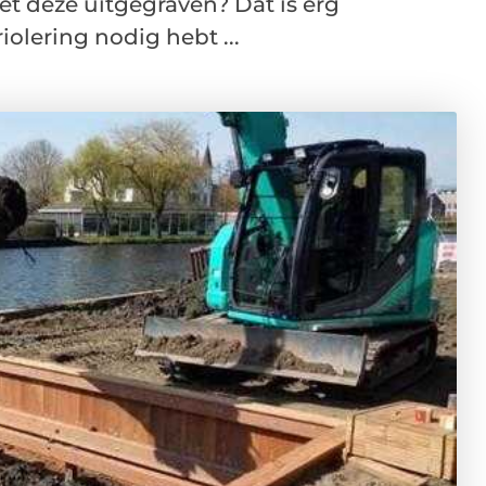
et deze uitgegraven? Dat is erg
olering nodig hebt ...