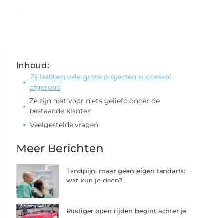
Inhoud:
Zij hebben vele grote projecten succesvol
afgerond
Ze zijn niet voor niets geliefd onder de
bestaande klanten
Veelgestelde vragen
Meer Berichten
Tandpijn, maar geen eigen tandarts:
wat kun je doen?
Rustiger open rijden begint achter je