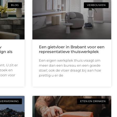
BLOG
VERBOUWEN
w
Een gietvloer in Brabant voor een
ign als
representatieve thuiswerkplek
Een eigen werkplek thuis vraagt om
t. U zit er
meer dan een bureau en een goede
ezoek en
stoel; ook de vloer draagt bij aan hoe
toon voor
prettig u er de
LVERWERKING
ETEN EN DRINKEN