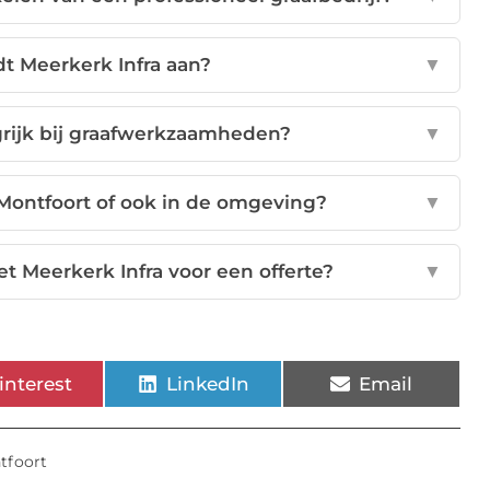
dt Meerkerk Infra aan?
▼
grijk bij graafwerkzaamheden?
▼
 Montfoort of ook in de omgeving?
▼
 Meerkerk Infra voor een offerte?
▼
interest
LinkedIn
Email
tfoort