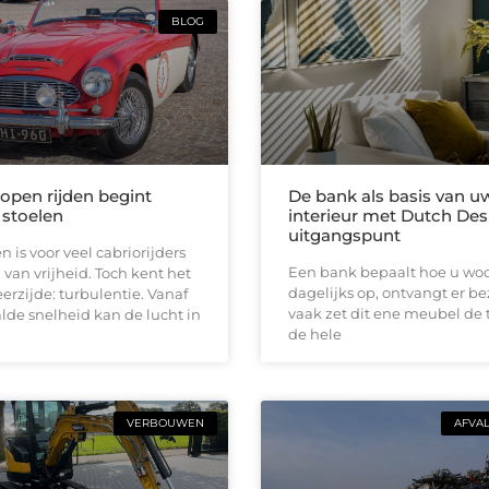
BLOG
 open rijden begint
De bank als basis van u
 stoelen
interieur met Dutch Des
uitgangspunt
n is voor veel cabriorijders
Een bank bepaalt hoe u woon
 van vrijheid. Toch kent het
dagelijks op, ontvangt er b
erzijde: turbulentie. Vanaf
vaak zet dit ene meubel de 
de snelheid kan de lucht in
de hele
VERBOUWEN
AFVA