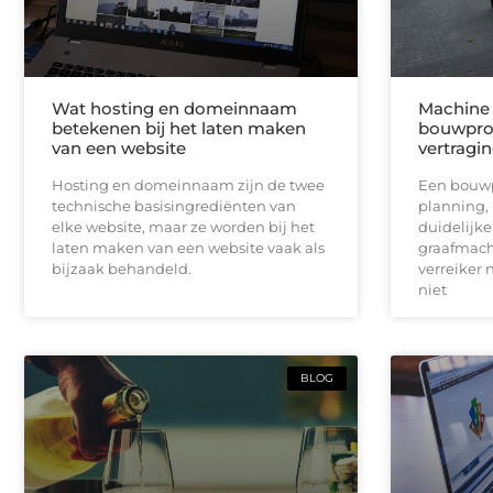
Wat hosting en domeinnaam
Machine 
betekenen bij het laten maken
bouwproj
van een website
vertragi
Hosting en domeinnaam zijn de twee
Een bouwpr
technische basisingrediënten van
planning,
elke website, maar ze worden bij het
duidelijk
laten maken van een website vaak als
graafmach
bijzaak behandeld.
verreiker n
niet
BLOG