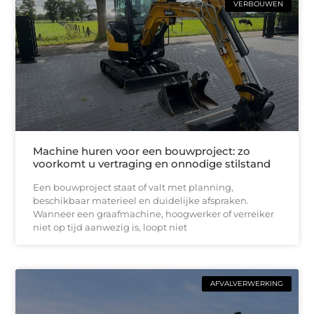
VERBOUWEN
Machine huren voor een bouwproject: zo
voorkomt u vertraging en onnodige stilstand
Een bouwproject staat of valt met planning,
beschikbaar materieel en duidelijke afspraken.
Wanneer een graafmachine, hoogwerker of verreiker
niet op tijd aanwezig is, loopt niet
AFVALVERWERKING