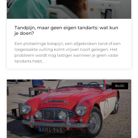
Tandpijn, maar geen eigen tandarts: wat kun
je doen?
Een plotselinge kiespijn, een afgebroken tand of een
losgeraakte vulling komt vrijwel nooit gelegen. Het
probleem wordt nog lastiger wanneer je geen vaste
tandarts hebt,
BLOG