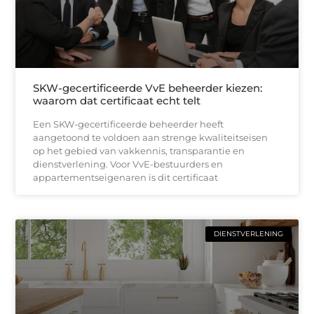
SKW-gecertificeerde VvE beheerder kiezen:
waarom dat certificaat echt telt
Een SKW-gecertificeerde beheerder heeft
aangetoond te voldoen aan strenge kwaliteitseisen
op het gebied van vakkennis, transparantie en
dienstverlening. Voor VvE-bestuurders en
appartementseigenaren is dit certificaat
DIENSTVERLENING