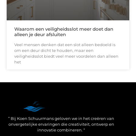
Waarom een veiligheidsslot meer doet dan
alleen je deur afsluiten
Veel mensen denken dat een slot alleen bedoeld is
om een deur dicht te houden, maar een
veiligheidsslot biedt veel meer voordelen dan alleen
het
Een Linkbuilding Platform: jouw geheime wapen voor betere SEO-resultaten
Zo verdien jij geld met je website: praktische strategieën voor online succes
” Bij Koen Schuurmans geloven we in het creëren van
onvergetelijke ervaringen die creativiteit, ontwerp en
innovatie combineren. “