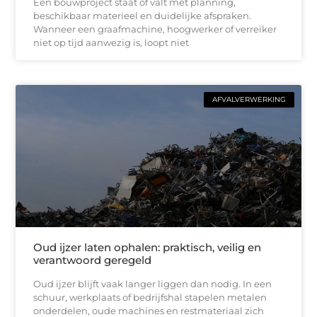
Een bouwproject staat of valt met planning,
beschikbaar materieel en duidelijke afspraken.
Wanneer een graafmachine, hoogwerker of verreiker
niet op tijd aanwezig is, loopt niet
AFVALVERWERKING
Oud ijzer laten ophalen: praktisch, veilig en
verantwoord geregeld
Oud ijzer blijft vaak langer liggen dan nodig. In een
schuur, werkplaats of bedrijfshal stapelen metalen
onderdelen, oude machines en restmateriaal zich