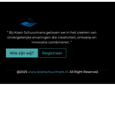
Een Linkbuilding Platform: jouw geheime wapen voor betere SEO-resultaten
Zo verdien jij geld met je website: praktische strategieën voor online succes
” Bij Koen Schuurmans geloven we in het creëren van
onvergetelijke ervaringen die creativiteit, ontwerp en
innovatie combineren. “
Wie zijn wij?
Registreer
@2025
www.koenschuurmans.nl.
All Right Reserved.