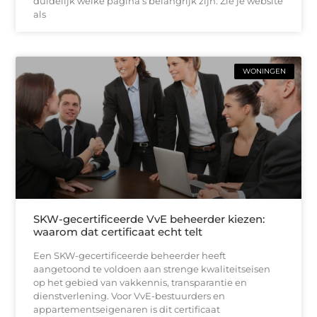
duidelijk welke pagina’s belangrijk zijn. Zie je website
als
WONINGEN
SKW-gecertificeerde VvE beheerder kiezen:
waarom dat certificaat echt telt
Een SKW-gecertificeerde beheerder heeft
aangetoond te voldoen aan strenge kwaliteitseisen
op het gebied van vakkennis, transparantie en
dienstverlening. Voor VvE-bestuurders en
appartementseigenaren is dit certificaat