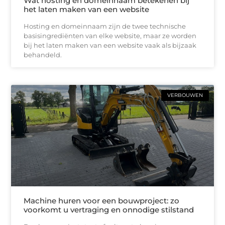
Wat hosting en domeinnaam betekenen bij
het laten maken van een website
Hosting en domeinnaam zijn de twee technische
basisingrediënten van elke website, maar ze worden
bij het laten maken van een website vaak als bijzaak
behandeld.
VERBOUWEN
Machine huren voor een bouwproject: zo
voorkomt u vertraging en onnodige stilstand