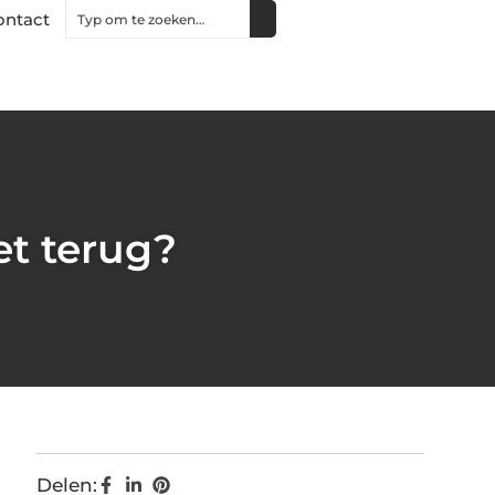
ontact
et terug?
Delen: