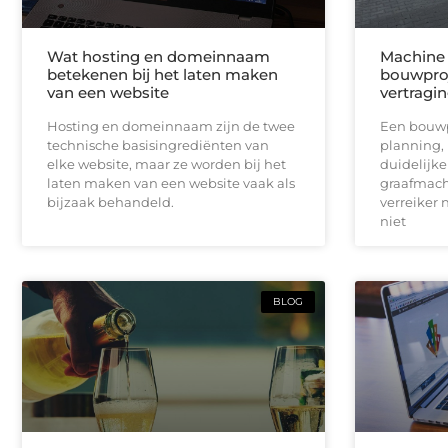
Wat hosting en domeinnaam
Machine 
betekenen bij het laten maken
bouwproj
van een website
vertragi
Hosting en domeinnaam zijn de twee
Een bouwpr
technische basisingrediënten van
planning,
elke website, maar ze worden bij het
duidelijk
laten maken van een website vaak als
graafmach
bijzaak behandeld.
verreiker n
niet
BLOG