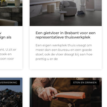
w
Een gietvloer in Brabant voor een
ign als
representatieve thuiswerkplek
Een eigen werkplek thuis vraagt om
t. U zit er
meer dan een bureau en een goede
ezoek en
stoel; ook de vloer draagt bij aan hoe
toon voor
prettig u er de
LVERWERKING
ETEN EN DRINKEN