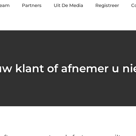
team
Partners
Uit De Media
Registreer
C
uw klant of afnemer u ni