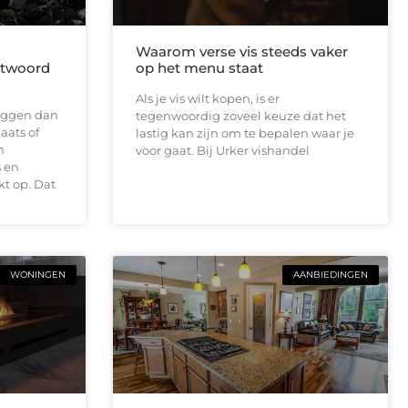
Waarom verse vis steeds vaker
antwoord
op het menu staat
Als je vis wilt kopen, is er
 liggen dan
tegenwoordig zoveel keuze dat het
aats of
lastig kan zijn om te bepalen waar je
n
voor gaat. Bij Urker vishandel
 en
t op. Dat
WONINGEN
AANBIEDINGEN