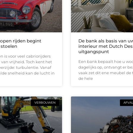
 open rijden begint
De bank als basis van u
 stoelen
interieur met Dutch Des
uitgangspunt
n is voor veel cabriorijders
Een bank bepaalt hoe u woon
 van vrijheid. Toch kent het
dagelijks op, ontvangt er b
erzijde: turbulentie. Vanaf
vaak zet dit ene meubel de 
de snelheid kan de lucht in
de hele
VERBOUWEN
AFVA