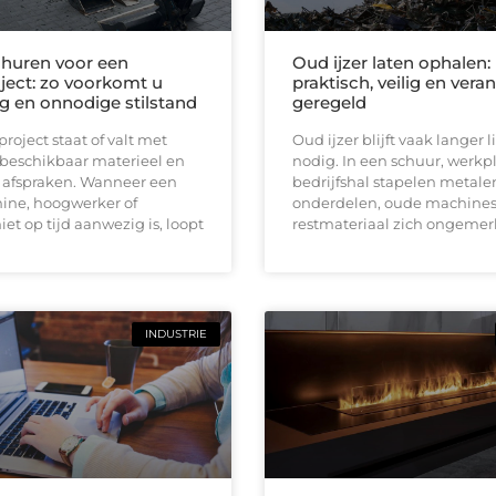
huren voor een
Oud ijzer laten ophalen:
ect: zo voorkomt u
praktisch, veilig en ver
ng en onnodige stilstand
geregeld
oject staat of valt met
Oud ijzer blijft vaak langer
 beschikbaar materieel en
nodig. In een schuur, werkpl
e afspraken. Wanneer een
bedrijfshal stapelen metale
ine, hoogwerker of
onderdelen, oude machines
iet op tijd aanwezig is, loopt
restmateriaal zich ongemerk
INDUSTRIE