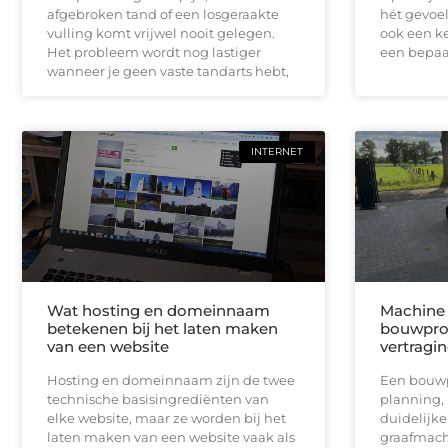
afgebroken tand of een losgeraakte
hét gevoel
vulling komt vrijwel nooit gelegen.
ook een ke
Het probleem wordt nog lastiger
een bepaal
wanneer je geen vaste tandarts hebt,
INTERNET
Wat hosting en domeinnaam
Machine 
betekenen bij het laten maken
bouwproj
van een website
vertragi
Hosting en domeinnaam zijn de twee
Een bouwpr
technische basisingrediënten van
planning,
elke website, maar ze worden bij het
duidelijk
laten maken van een website vaak als
graafmach