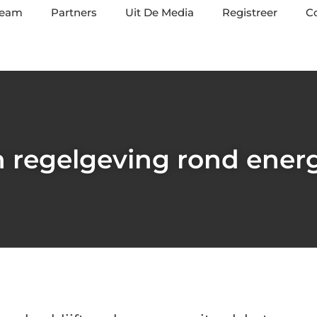
team
Partners
Uit De Media
Registreer
C
n regelgeving rond ener