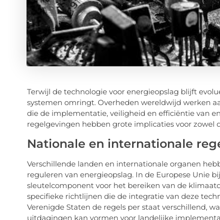
Terwijl de technologie voor energieopslag blijft evol
systemen omringt. Overheden wereldwijd werken aan
die de implementatie, veiligheid en efficiëntie va
regelgevingen hebben grote implicaties voor zowel d
Nationale en internationale re
Verschillende landen en internationale organen he
reguleren van energieopslag. In de Europese Unie bi
sleutelcomponent voor het bereiken van de klimaatdoe
specifieke richtlijnen die de integratie van deze tec
Verenigde Staten de regels per staat verschillend, 
uitdagingen kan vormen voor landelijke implementa