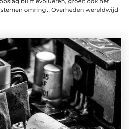
pslag blijft evolueren, groeit ook het
systemen omringt. Overheden wereldwijd