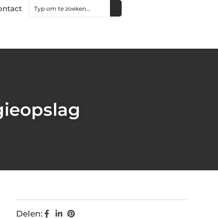
ontact
gieopslag
Delen: