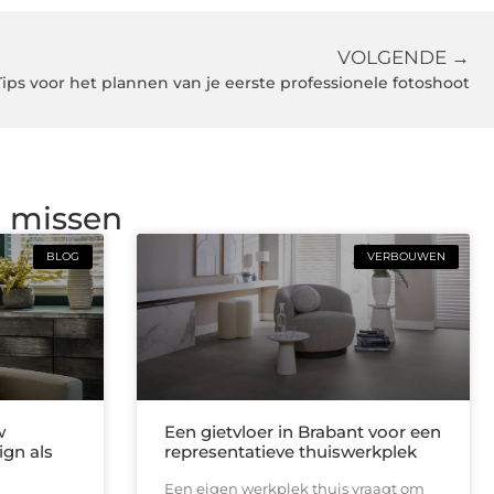
VOLGENDE →
Tips voor het plannen van je eerste professionele fotoshoot
g missen
BLOG
VERBOUWEN
w
Een gietvloer in Brabant voor een
ign als
representatieve thuiswerkplek
Een eigen werkplek thuis vraagt om