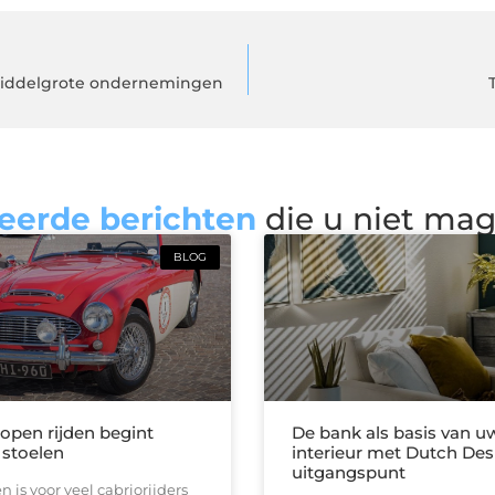
middelgrote ondernemingen
eerde berichten
die u niet ma
BLOG
 open rijden begint
De bank als basis van u
 stoelen
interieur met Dutch Des
uitgangspunt
n is voor veel cabriorijders