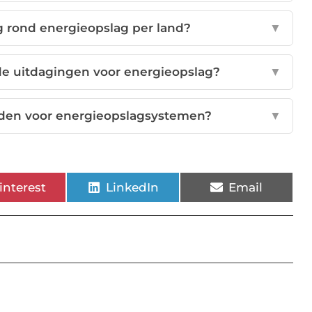
g rond energieopslag per land?
▼
de uitdagingen voor energieopslag?
▼
den voor energieopslagsystemen?
▼
interest
LinkedIn
Email