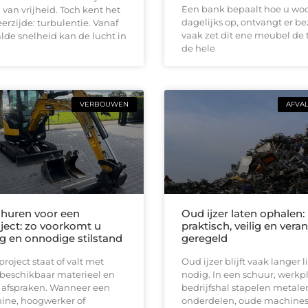
Een bank bepaalt hoe u woon
 van vrijheid. Toch kent het
dagelijks op, ontvangt er b
erzijde: turbulentie. Vanaf
vaak zet dit ene meubel de 
de snelheid kan de lucht in
de hele
VERBOUWEN
AFVA
huren voor een
Oud ijzer laten ophalen:
ect: zo voorkomt u
praktisch, veilig en ver
ng en onnodige stilstand
geregeld
oject staat of valt met
Oud ijzer blijft vaak langer
 beschikbaar materieel en
nodig. In een schuur, werkpl
e afspraken. Wanneer een
bedrijfshal stapelen metale
ine, hoogwerker of
onderdelen, oude machines