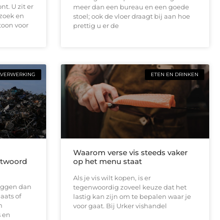
t. U zit er
meer dan een bureau en een goede
ezoek en
stoel; ook de vloer draagt bij aan hoe
toon voor
prettig u er de
LVERWERKING
ETEN EN DRINKEN
Waarom verse vis steeds vaker
antwoord
op het menu staat
Als je vis wilt kopen, is er
 liggen dan
tegenwoordig zoveel keuze dat het
aats of
lastig kan zijn om te bepalen waar je
n
voor gaat. Bij Urker vishandel
 en