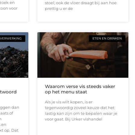
ezoek en
stoel; ook de vloer draagt bij aan hoe
toon voor
prettig u er de
LVERWERKING
ETEN EN DRINKEN
Waarom verse vis steeds vaker
antwoord
op het menu staat
Als je vis wilt kopen, is er
 liggen dan
tegenwoordig zoveel keuze dat het
aats of
lastig kan zijn om te bepalen waar je
n
voor gaat. Bij Urker vishandel
 en
t op. Dat