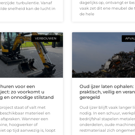
dagelijks op, ontvangt er b
erzijde: turbulentie. Vanaf
vaak zet dit ene meubel de 
de snelheid kan de lucht in
de hele
VERBOUWEN
AFVA
huren voor een
Oud ijzer laten ophalen:
ect: zo voorkomt u
praktisch, veilig en ver
ng en onnodige stilstand
geregeld
oject staat of valt met
Oud ijzer blijft vaak langer
 beschikbaar materieel en
nodig. In een schuur, werkpl
e afspraken. Wanneer een
bedrijfshal stapelen metale
ine, hoogwerker of
onderdelen, oude machines
iet op tijd aanwezig is, loopt
restmateriaal zich ongemerk