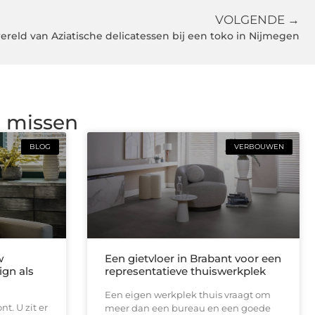
VOLGENDE →
reld van Aziatische delicatessen bij een toko in Nijmegen
g missen
BLOG
VERBOUWEN
w
Een gietvloer in Brabant voor een
ign als
representatieve thuiswerkplek
Een eigen werkplek thuis vraagt om
t. U zit er
meer dan een bureau en een goede