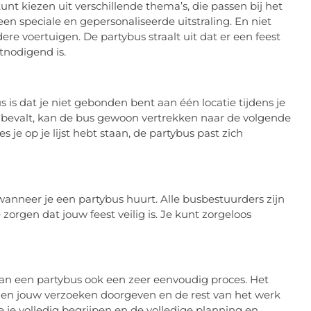
 kunt kiezen uit verschillende thema’s, die passen bij het
een speciale en gepersonaliseerde uitstraling. En niet
dere voertuigen. De partybus straalt uit dat er een feest
tnodigend is.
is dat je niet gebonden bent aan één locatie tijdens je
et bevalt, kan de bus gewoon vertrekken naar de volgende
es je op je lijst hebt staan, de partybus past zich
 wanneer je een partybus huurt. Alle busbestuurders zijn
zorgen dat jouw feest veilig is. Je kunt zorgeloos
an een partybus ook een zeer eenvoudig proces. Het
s en jouw verzoeken doorgeven en de rest van het werk
ie je volledig begrijpen en de volledige planning en