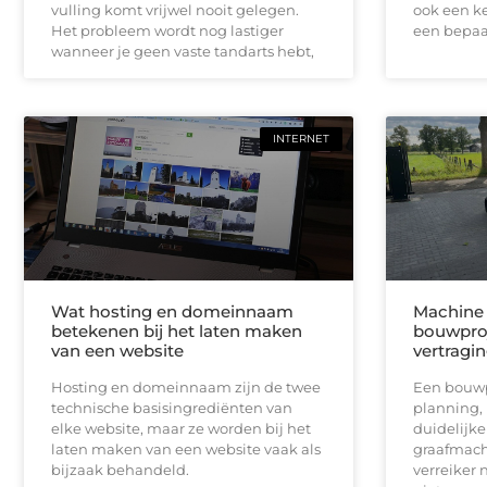
vulling komt vrijwel nooit gelegen.
ook een ke
Het probleem wordt nog lastiger
een bepaal
wanneer je geen vaste tandarts hebt,
INTERNET
Wat hosting en domeinnaam
Machine 
betekenen bij het laten maken
bouwproj
van een website
vertragi
Hosting en domeinnaam zijn de twee
Een bouwpr
technische basisingrediënten van
planning,
elke website, maar ze worden bij het
duidelijk
laten maken van een website vaak als
graafmach
bijzaak behandeld.
verreiker n