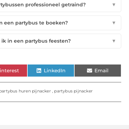
rtybussen professioneel getraind?
▼
m een partybus te boeken?
▼
ik in een partybus feesten?
▼
interest
LinkedIn
Email
partybus huren pijnacker
,
partybus pijnacker