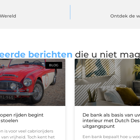
 Wereld
Ontdek de we
eerde berichten
die u niet ma
BLOG
 open rijden begint
De bank als basis van u
 stoelen
interieur met Dutch Des
uitgangspunt
n is voor veel cabriorijders
Een bank bepaalt hoe u woon
 van vrijheid. Toch kent het