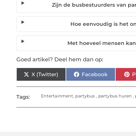
Zijn de busbestuurders van pa
Hoe eenvoudig is het o
Met hoeveel mensen kan 
Goed artikel? Deel hem dan op:
X (Twitter)
Facebook
P
Entertainment
,
partybus
,
partybus huren
,
Tags: