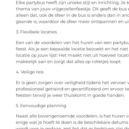
Elke partybus heeft zijn unieke stijl en inrichting. Je
thema van jouw vrijgezellenfeestje. Dit geeft de bus 
alleen dat, ook de sfeer in de bus is anders dan in an
gaande is, waardoor de sfeer meer ontspannen en ui
3. Flexibele locaties
Een van de voordelen van het huren van een partybus 
feest. Als je een bepaalde locatie bezoekt en het ni
locatie op jouw lijst! Het maakt niet uit hoeveel locati
makkelijk aan en zorgt dat alles op rolletjes loopt.
4. Veilige reis
Er is geen zorgen over veiligheid tijdens het vervoer
professioneel getraind en gecertificeerd om ervoor te 
feesten terwijl je weer thuiskomt in goede handen.
5. Eenvoudige planning
Naast alle bovengenoemde voordelen, is het huren v
enige wat je hoeft te doen is de beschikbare datum
wordt voor je gedaan. Het feit dat er bedrijven zijn d