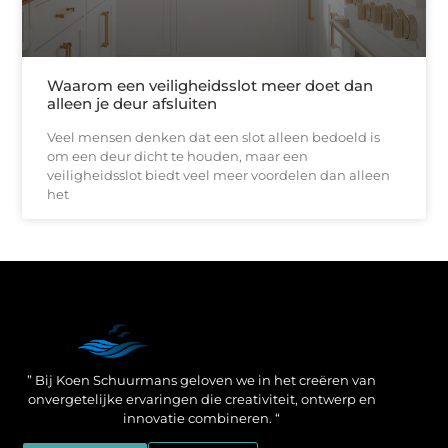
Waarom een veiligheidsslot meer doet dan
alleen je deur afsluiten
Veel mensen denken dat een slot alleen bedoeld is
om een deur dicht te houden, maar een
veiligheidsslot biedt veel meer voordelen dan alleen
het
Een Linkbuilding Platform: jouw geheime wapen voor betere SEO-resultaten
Zo verdien jij geld met je website: praktische strategieën voor online succes
” Bij Koen Schuurmans geloven we in het creëren van
onvergetelijke ervaringen die creativiteit, ontwerp en
innovatie combineren. “