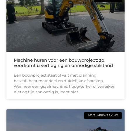
Machine huren voor een bouwproject: zo
voorkomt u vertraging en onnodige stilstand
Een bouwproject staat of valt met planning,
beschikbaar materieel en duidelijke afspraken.
Wanneer een graafmachine, hoogwerker of verreiker
niet op tijd aanwezig is, loopt niet
AFVALVERWERKING