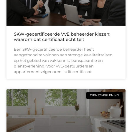
SKW-gecertificeerde VvE beheerder kiezen:
waarom dat certificaat echt telt
Een SKW-gecertificeerde beheerder heeft
aangetoond te voldoen aan strenge kwaliteitseisen
op het gebied van vakkennis, transparantie en
dienstverlening. Voor VvE-bestuurders en
appartementseigenaren is dit certificaat
DIENSTVERLENING