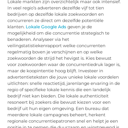
Lokale markten zijn overzichtelijk maar ook intensief.
In veel regio’s adverteren dezelfde vijf tot tien
bedrijven op dezelfde lokale zoekwoorden en
concurreren ze direct om dezelfde potentiële
klanten.
Lokale Google Ads
geven je de
mogelijkheid om die concurrentie strategisch te
benaderen. Analyseer via het
veilingstatistiekenrapport welke concurrenten
regelmatig boven je verschijnen en op welke
zoekwoorden de strijd het hevigst is. Kies bewust
voor zoekwoorden waar de concurrentiedruk lager is,
maar de koopintentie hoog blijft. Investeer in
advertentieteksten die jouw unieke lokale voordelen
uitlichten: snelle reactietijd, jarenlange ervaring in de
regio of specifieke lokale kennis die een landelijk
bedrijf niet kan bieden. Die lokale authenticiteit
resoneert bij zoekers die bewust kiezen voor een
bedrijf uit hun eigen omgeving. Een bureau dat
meerdere lokale campagnes beheert, herkent
regionale concurrentiepatronen snel en helpt je een
positie in te nemen die duurzaam en winstgevend is.