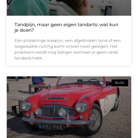
Tandpijn, maar geen eigen tandarts: wat kun
je doen?
Een plotselinge kiespijn, een afgebroken tand of een
losgeraakte vulling komt vrijwel nooit gelegen. Het
probleem wordt nog lastiger wanneer je geen vaste
tandarts hebt,
BLOG