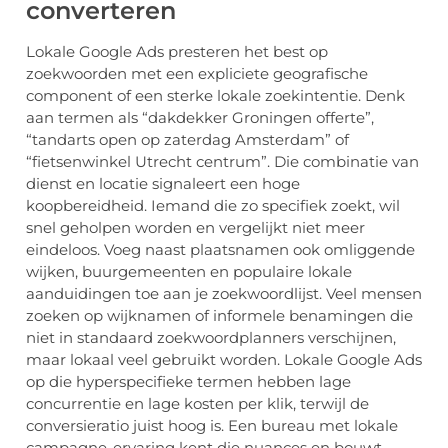
converteren
Lokale Google Ads presteren het best op
zoekwoorden met een expliciete geografische
component of een sterke lokale zoekintentie. Denk
aan termen als “dakdekker Groningen offerte”,
“tandarts open op zaterdag Amsterdam” of
“fietsenwinkel Utrecht centrum”. Die combinatie van
dienst en locatie signaleert een hoge
koopbereidheid. Iemand die zo specifiek zoekt, wil
snel geholpen worden en vergelijkt niet meer
eindeloos. Voeg naast plaatsnamen ook omliggende
wijken, buurgemeenten en populaire lokale
aanduidingen toe aan je zoekwoordlijst. Veel mensen
zoeken op wijknamen of informele benamingen die
niet in standaard zoekwoordplanners verschijnen,
maar lokaal veel gebruikt worden. Lokale Google Ads
op die hyperspecifieke termen hebben lage
concurrentie en lage kosten per klik, terwijl de
conversieratio juist hoog is. Een bureau met lokale
campagne-ervaring kent die nuances en bouwt