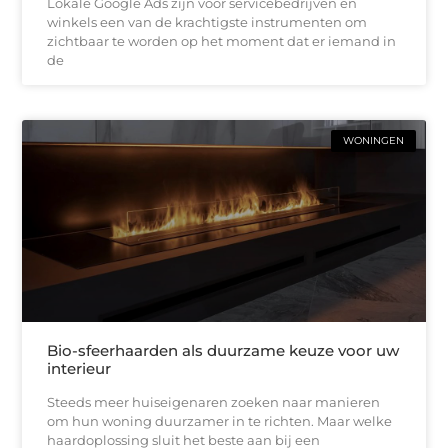
Lokale Google Ads zijn voor servicebedrijven en
winkels een van de krachtigste instrumenten om
zichtbaar te worden op het moment dat er iemand in
de
WONINGEN
Bio-sfeerhaarden als duurzame keuze voor uw
interieur
Steeds meer huiseigenaren zoeken naar manieren
om hun woning duurzamer in te richten. Maar welke
haardoplossing sluit het beste aan bij een