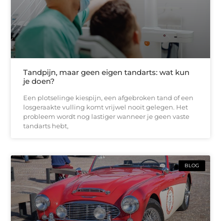
Tandpijn, maar geen eigen tandarts: wat kun
je doen?
Een plotselinge kiespijn, een afgebroken tand of een
losgeraakte vulling komt vrijwel nooit gelegen. Het
probleem wordt nog lastiger wanneer je geen vaste
tandarts hebt,
BLOG