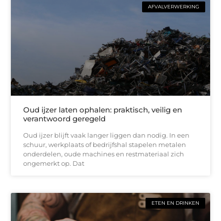
AFVALVERWERKING
Oud ijzer laten ophalen: praktisch, veilig en
verantwoord geregeld
Oud ijzer blijft vaak langer liggen dan nodig. In een
schuur, werkplaats of bedrijfshal stapelen metalen
onderdelen, oude machines en restmateriaal zich
ongemerkt op. Dat
ETEN EN DRINKEN