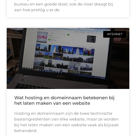
bureau en een goede stoel; ook de vloer draagt bij
aan hoe prettig u er de
INTERNET
Wat hosting en domeinnaam betekenen bij
het laten maken van een website
Hosting en domeinnaam zijn de twee technische
basisingrediënten van elke website, maar ze worden
bij het laten maken van een website vaak als bijzaak
behandeld.