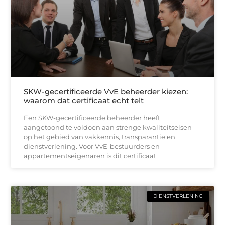
SKW-gecertificeerde VvE beheerder kiezen:
waarom dat certificaat echt telt
Een SKW-gecertificeerde beheerder heeft
aangetoond te voldoen aan strenge kwaliteitseisen
op het gebied van vakkennis, transparantie en
dienstverlening. Voor VvE-bestuurders en
appartementseigenaren is dit certificaat
DIENSTVERLENING