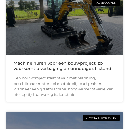
VERBOUWEN
Machine huren voor een bouwproject: zo
voorkomt u vertraging en onnodige stilstand
Een bouwproject staat of valt met planning,
beschikbaar materieel en duidelijke afspraken.
Wanneer een graafmachine, hoogwerker of verreiker
niet op tijd aanwezig is, loopt niet
AFVALVERWERKING