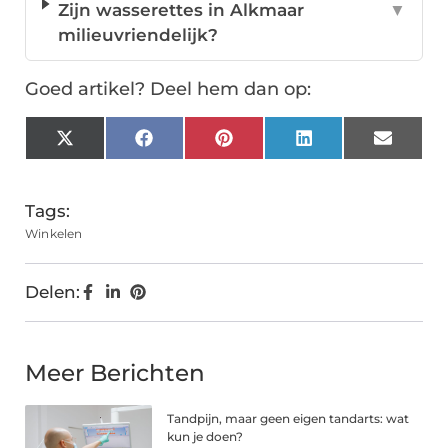
Zijn wasserettes in Alkmaar
▼
milieuvriendelijk?
Goed artikel? Deel hem dan op:
X
Facebook
Pinterest
LinkedIn
Email
(Twitter)
Tags:
Winkelen
Delen:
Meer Berichten
Tandpijn, maar geen eigen tandarts: wat
kun je doen?