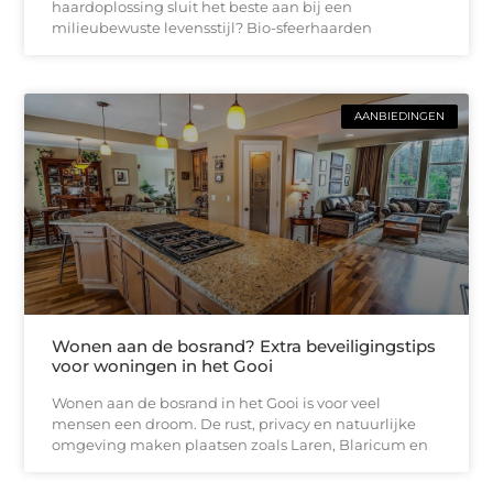
haardoplossing sluit het beste aan bij een
milieubewuste levensstijl? Bio-sfeerhaarden
AANBIEDINGEN
Wonen aan de bosrand? Extra beveiligingstips
voor woningen in het Gooi
Wonen aan de bosrand in het Gooi is voor veel
mensen een droom. De rust, privacy en natuurlijke
omgeving maken plaatsen zoals Laren, Blaricum en