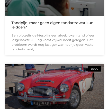
Tandpijn, maar geen eigen tandarts: wat kun
je doen?
Een plotselinge kiespijn, een afgebroken tand of een
losgeraakte vulling komt vrijwel nooit gelegen. Het
probleem wordt nog lastiger wanneer je geen vaste
tandarts hebt,
BLOG