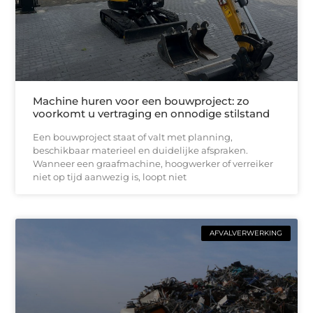
Machine huren voor een bouwproject: zo
voorkomt u vertraging en onnodige stilstand
Een bouwproject staat of valt met planning,
beschikbaar materieel en duidelijke afspraken.
Wanneer een graafmachine, hoogwerker of verreiker
niet op tijd aanwezig is, loopt niet
AFVALVERWERKING