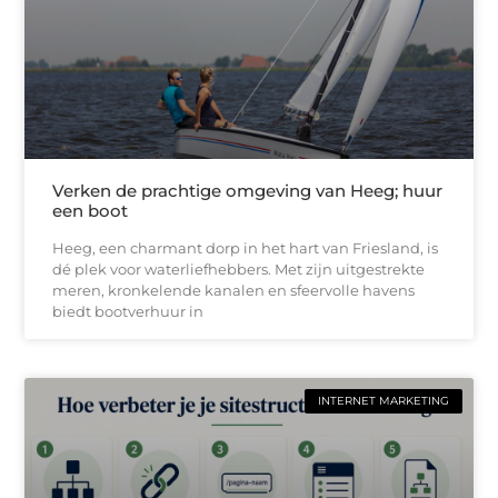
Verken de prachtige omgeving van Heeg; huur
een boot
Heeg, een charmant dorp in het hart van Friesland, is
dé plek voor waterliefhebbers. Met zijn uitgestrekte
meren, kronkelende kanalen en sfeervolle havens
biedt bootverhuur in
INTERNET MARKETING