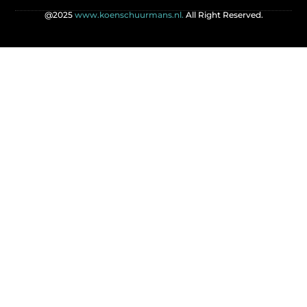
@2025
www.koenschuurmans.nl.
All Right Reserved.