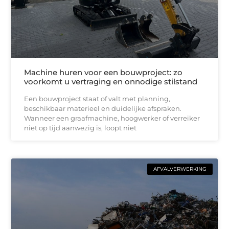
Machine huren voor een bouwproject: zo
voorkomt u vertraging en onnodige stilstand
Een bouwproject staat of valt met planning,
beschikbaar materieel en duidelijke afspraken.
Wanneer een graafmachine, hoogwerker of verreiker
niet op tijd aanwezig is, loopt niet
AFVALVERWERKING