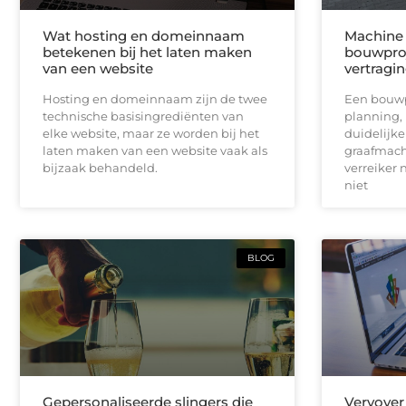
Wat hosting en domeinnaam
Machine 
betekenen bij het laten maken
bouwproj
van een website
vertragi
Hosting en domeinnaam zijn de twee
Een bouwpr
technische basisingrediënten van
planning,
elke website, maar ze worden bij het
duidelijk
laten maken van een website vaak als
graafmach
bijzaak behandeld.
verreiker n
niet
BLOG
Gepersonaliseerde slingers die
Vervover