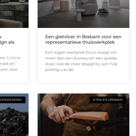
w
Een gietvloer in Brabant voor een
ign als
representatieve thuiswerkplek
Een eigen werkplek thuis vraagt om
t. U zit er
meer dan een bureau en een goede
ezoek en
stoel; ook de vloer draagt bij aan hoe
toon voor
prettig u er de
LVERWERKING
ETEN EN DRINKEN