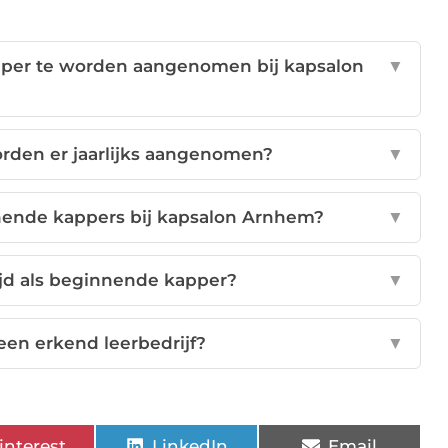
kapper te worden aangenomen bij kapsalon
▼
orden er jaarlijks aangenomen?
▼
nende kappers bij kapsalon Arnhem?
▼
ijd als beginnende kapper?
▼
een erkend leerbedrijf?
▼
interest
LinkedIn
Email