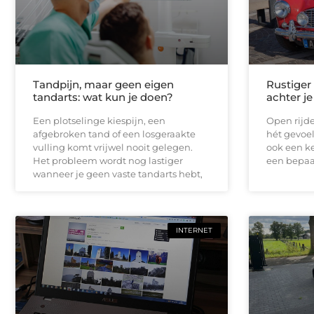
Tandpijn, maar geen eigen
Rustiger
tandarts: wat kun je doen?
achter je
Een plotselinge kiespijn, een
Open rijde
afgebroken tand of een losgeraakte
hét gevoel
vulling komt vrijwel nooit gelegen.
ook een ke
Het probleem wordt nog lastiger
een bepaal
wanneer je geen vaste tandarts hebt,
INTERNET