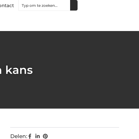
ontact
n kans
Delen: