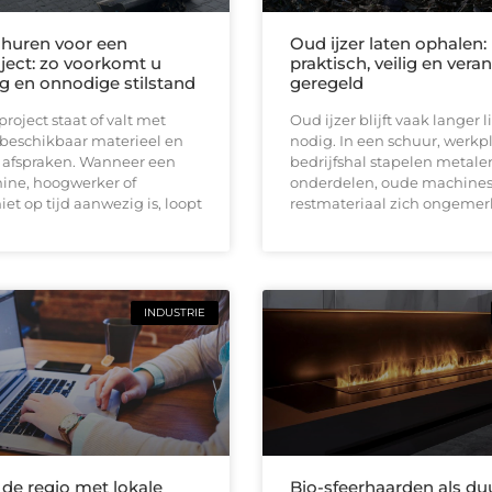
huren voor een
Oud ijzer laten ophalen:
ect: zo voorkomt u
praktisch, veilig en ver
ng en onnodige stilstand
geregeld
oject staat of valt met
Oud ijzer blijft vaak langer
 beschikbaar materieel en
nodig. In een schuur, werkpl
e afspraken. Wanneer een
bedrijfshal stapelen metale
ine, hoogwerker of
onderdelen, oude machines
iet op tijd aanwezig is, loopt
restmateriaal zich ongemerk
INDUSTRIE
 de regio met lokale
Bio-sfeerhaarden als d