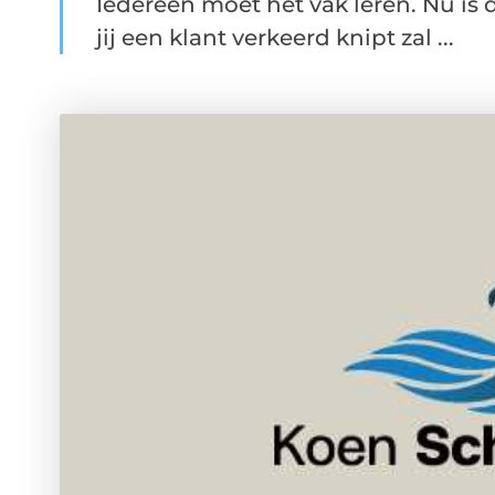
Iedereen moet het vak leren. Nu is 
jij een klant verkeerd knipt zal ...