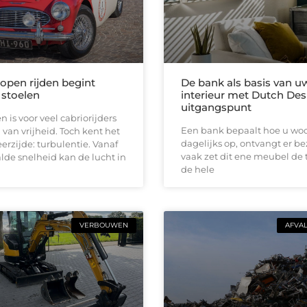
 open rijden begint
De bank als basis van u
 stoelen
interieur met Dutch Des
uitgangspunt
n is voor veel cabriorijders
Een bank bepaalt hoe u woon
 van vrijheid. Toch kent het
dagelijks op, ontvangt er b
erzijde: turbulentie. Vanaf
vaak zet dit ene meubel de 
de snelheid kan de lucht in
de hele
VERBOUWEN
AFVA