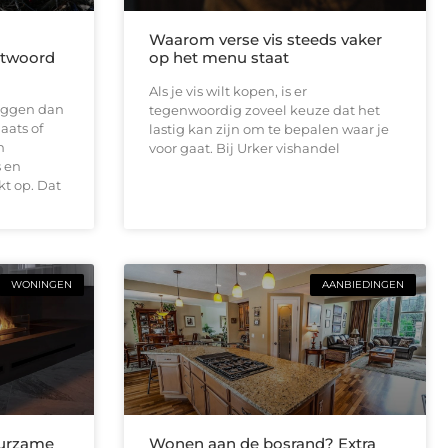
Waarom verse vis steeds vaker
antwoord
op het menu staat
Als je vis wilt kopen, is er
 liggen dan
tegenwoordig zoveel keuze dat het
aats of
lastig kan zijn om te bepalen waar je
n
voor gaat. Bij Urker vishandel
 en
t op. Dat
WONINGEN
AANBIEDINGEN
uurzame
Wonen aan de bosrand? Extra