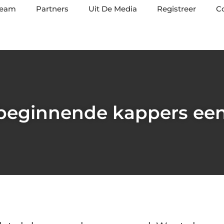
team
Partners
Uit De Media
Registreer
C
beginnende kappers ee