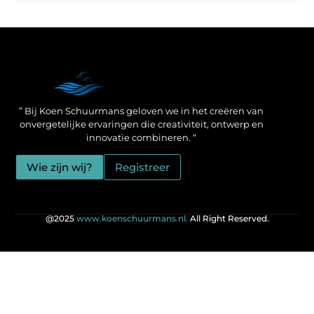
Een Linkbuilding Platform: jouw geheime wapen voor betere SEO-resultaten
Zo verdien jij geld met je website: praktische strategieën voor online succes
” Bij Koen Schuurmans geloven we in het creëren van
onvergetelijke ervaringen die creativiteit, ontwerp en
innovatie combineren. “
Wie zijn wij?
Registreer
@2025
www.koenschuurmans.nl.
All Right Reserved.