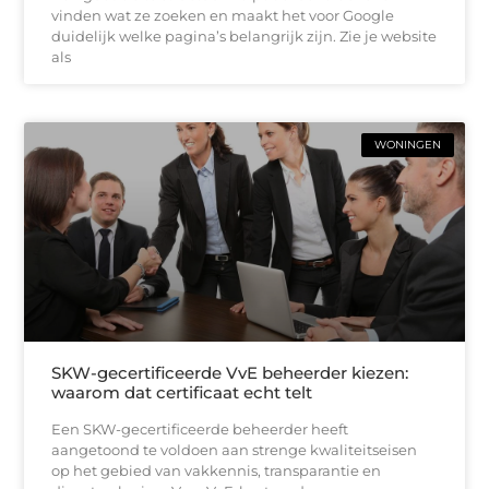
vinden wat ze zoeken en maakt het voor Google
duidelijk welke pagina’s belangrijk zijn. Zie je website
als
WONINGEN
SKW-gecertificeerde VvE beheerder kiezen:
waarom dat certificaat echt telt
Een SKW-gecertificeerde beheerder heeft
aangetoond te voldoen aan strenge kwaliteitseisen
op het gebied van vakkennis, transparantie en