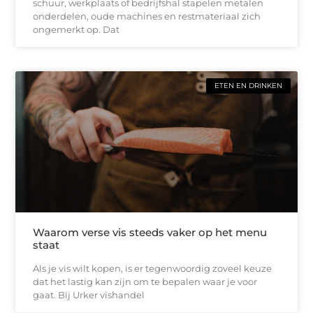
schuur, werkplaats of bedrijfshal stapelen metalen
onderdelen, oude machines en restmateriaal zich
ongemerkt op. Dat
ETEN EN DRINKEN
Waarom verse vis steeds vaker op het menu
staat
Als je vis wilt kopen, is er tegenwoordig zoveel keuze
dat het lastig kan zijn om te bepalen waar je voor
gaat. Bij Urker vishandel