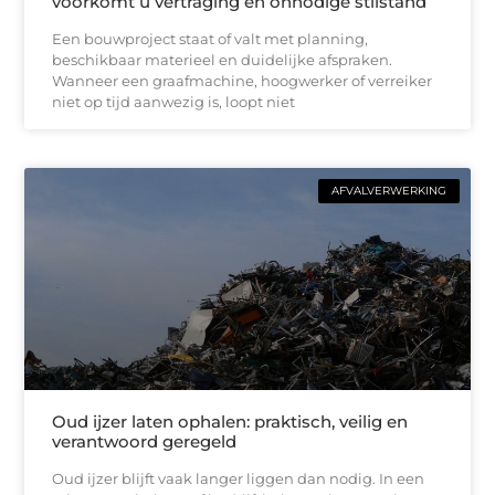
voorkomt u vertraging en onnodige stilstand
Een bouwproject staat of valt met planning,
beschikbaar materieel en duidelijke afspraken.
Wanneer een graafmachine, hoogwerker of verreiker
niet op tijd aanwezig is, loopt niet
AFVALVERWERKING
Oud ijzer laten ophalen: praktisch, veilig en
verantwoord geregeld
Oud ijzer blijft vaak langer liggen dan nodig. In een