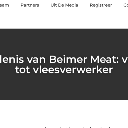
team
Partners
Uit De Media
Registreer
C
enis van Beimer Meat: va
tot vleesverwerker