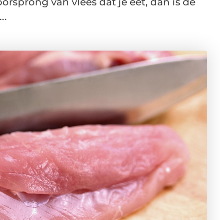
orsprong van vlees dat je eet, dan is de
..