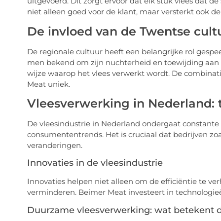
uitgevoerd. Dit zorgt ervoor dat elk stuk vlees dat 
niet alleen goed voor de klant, maar versterkt ook d
De invloed van de Twentse cultu
De regionale cultuur heeft een belangrijke rol gespe
men bekend om zijn nuchterheid en toewijding aan t
wijze waarop het vlees verwerkt wordt. De combinat
Meat uniek.
Vleesverwerking in Nederland: 
De vleesindustrie in Nederland ondergaat constante
consumententrends. Het is cruciaal dat bedrijven z
veranderingen.
Innovaties in de vleesindustrie
Innovaties helpen niet alleen om de efficiëntie te v
verminderen. Beimer Meat investeert in technologieë
Duurzame vleesverwerking: wat betekent 