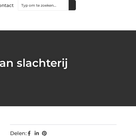
ontact
n slachterij
Delen: