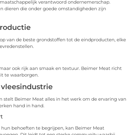
r maatschappelijk verantwoord ondernemerschap.
van dieren die onder goede omstandigheden zijn
productie
oop van de beste grondstoffen tot de eindproducten, elke
tevredenstellen.
s, maar ook rijk aan smaak en textuur. Beimer Meat richt
dit te waarborgen.
vleesindustrie
 stelt Beimer Meat alles in het werk om de ervaring van
erken hand in hand.
t
n hun behoeften te begrijpen, kan Beimer Meat
voegen. Dit leidt tot een sterke community waarbij