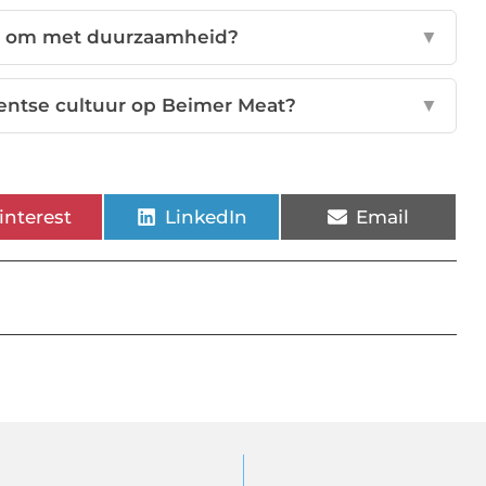
t om met duurzaamheid?
▼
wentse cultuur op Beimer Meat?
▼
interest
LinkedIn
Email