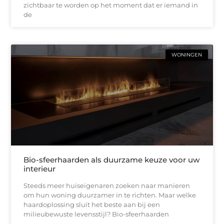
zichtbaar te worden op het moment dat er iemand in
de
WONINGEN
Bio-sfeerhaarden als duurzame keuze voor uw
interieur
Steeds meer huiseigenaren zoeken naar manieren
om hun woning duurzamer in te richten. Maar welke
haardoplossing sluit het beste aan bij een
milieubewuste levensstijl? Bio-sfeerhaarden