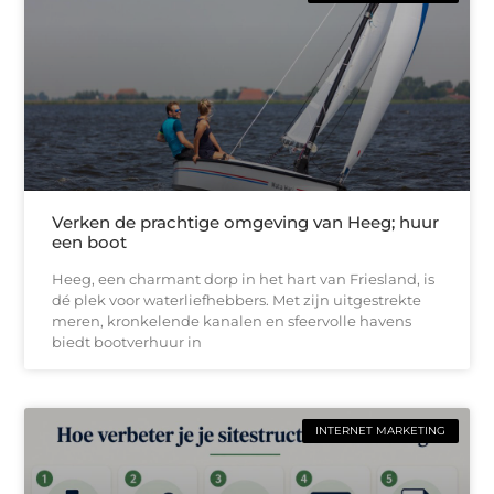
Verken de prachtige omgeving van Heeg; huur
een boot
Heeg, een charmant dorp in het hart van Friesland, is
dé plek voor waterliefhebbers. Met zijn uitgestrekte
meren, kronkelende kanalen en sfeervolle havens
biedt bootverhuur in
INTERNET MARKETING