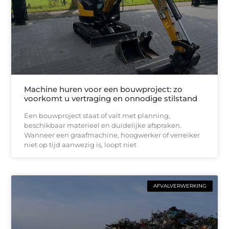
Machine huren voor een bouwproject: zo
voorkomt u vertraging en onnodige stilstand
Een bouwproject staat of valt met planning,
beschikbaar materieel en duidelijke afspraken.
Wanneer een graafmachine, hoogwerker of verreiker
niet op tijd aanwezig is, loopt niet
AFVALVERWERKING